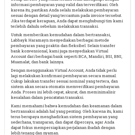
informasi pembayaran yang valid dan terverifikasi. Oleh
karena itu, pastikan Anda selalu melakukan pembayaran
sesuai dengan detail yang tercantum pada invoice tersebut.
Jika terdapat keraguan, Anda dapat menghubungi tim kami
terlebih dahulu sebelum melakukan transaksi.
Untuk memberikan kemudahan dalam bertransaksi,
Labbayk Haramayn menyediakan berbagai metode
pembayaran yang praktis dan fleksibel. Selain transfer
bank konvensional, kami juga menyediakan Virtual
Account dari berbagai bank seperti BCA, Mandiri, BSI, BNI,
Muamalat, dan bank lainnya.
Dengan menggunakan Virtual Account, Anda tidak perlu
lagi melakukan konfirmasi pembayaran secara manual.
Cukup lakukan transfer sesuai nominal yang tertera, dan
sistem akan secara otomatis memverifikasi pembayaran
Anda. Proses ini lebih cepat, akurat, dan meminimalisir
kesalahan dalam pencatatan transaksi.
Kami memahami bahwa kemudahan dan keamanan dalam
bertransaksi adalah hal yang penting. Oleh karena itu, kami
terus berupaya menghadirkan sistem pembayaran yang
sederhana, transparan, dan dapat dipercaya, agar Anda
dapat fokus mempersiapkan perjalanan ibadah dengan
lebih tenang dan nyaman.