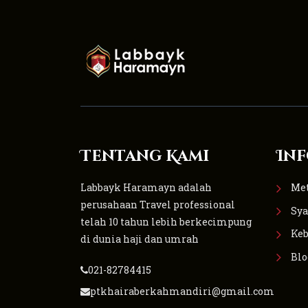
Tentang Kami
Inf
Labbayk Haramayn adalah
Me
perusahaan Travel professional
Sya
telah 10 tahun lebih berkecimpung
Keb
di dunia haji dan umrah
Blo
021-82784415
ptkhairaberkahmandiri@gmail.com